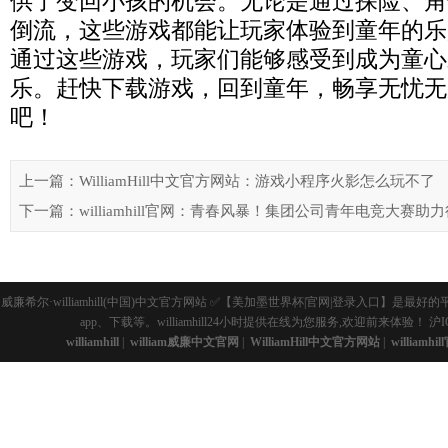
供了变回小孩的机会。无论是通过探险、角
倒流，这些游戏都能让玩家体验到童年的乐
通过这些游戏，玩家们能够感受到成为童心
乐。赶快下载游戏，回到童年，畅享无忧无
吧！
上一篇：WilliamHill中文官方网站：游戏小程序火影怎么玩不了
下一篇：williamhill官网：青春风暴！集团公司青年电竞大赛
威廉希尔·williamhill(中国)中文官方网站 ✅【美加墨世界杯|官网|登录入
app、下载等。williamhill24小时提供在线为您服务,欢迎前来体验！
沪I
williamhill
|
william威廉中文官网
|
WilliamHill中文官方网站
|
williamhi