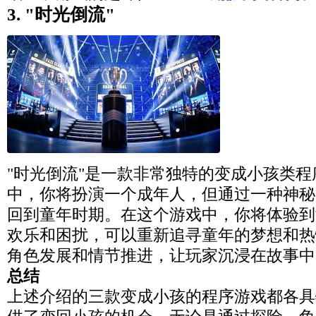
3. "时光倒流"
"时光倒流"是一款非常独特的变成小孩类
中，你将扮演一个成年人，但通过一种神秘
回到童年时期。在这个游戏中，你将体验到
欢乐和困扰，可以重新追寻童年的梦想和热
角色发展和情节推进，让玩家沉浸在故事中
总结
上述介绍的三款变成小孩的程序游戏都各具