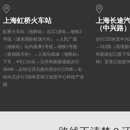
上海虹桥火车站
上海长途
（中兴路
虹桥火车站（地铁站）北2口进站→地铁2
号线（浦东国际机场方向）→人民广场
步行233米至中
（地铁站）站内换乘1号线→地铁1号线
→912路（高境
（富锦路方向）→上海马戏城（地铁站）
和新路彭江路下车
下车，4号口出站→沿共和新路辅路步行
钟）至珠江创意
384米→左转沿灵石路向西步行225米→右
转向北步行100米至珠江创意中心科技产业
园