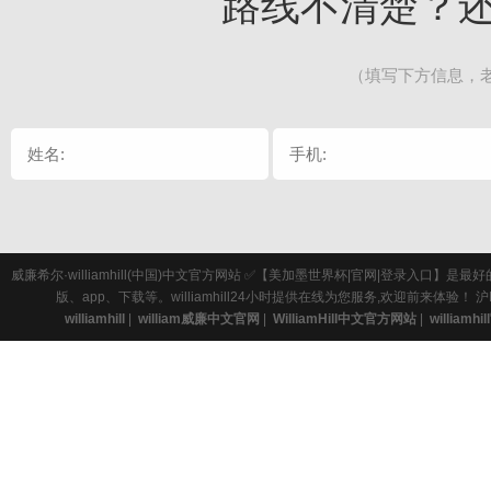
路线不清楚？
（填写下方信息，
威廉希尔·williamhill(中国)中文官方网站 ✅【美加墨世界杯|官网|登录
版、app、下载等。williamhill24小时提供在线为您服务,欢迎前来体验！
沪
williamhill
|
william威廉中文官网
|
WilliamHill中文官方网站
|
williamhi