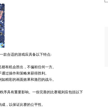
一款合适的游戏应具备以下特点:
队伍都有机会胜出，不偏袒任何一方。
选手通过操作和策略来获得胜利。
，例如精彩的画面效果和激烈的战斗。
秩序具有重要影响。一份完善的比赛规则应包括以下
员构成，以保证比赛的公平性。