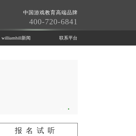
中国游戏教育高端品牌
400-720-6841
williamhill新闻
联系平台
报名试听